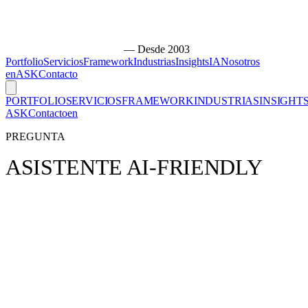
— Desde 2003
Portfolio
Servicios
Framework
Industrias
Insights
IA
Nosotros
en
ASK
Contacto
PORTFOLIO
SERVICIOS
FRAMEWORK
INDUSTRIAS
INSIGHT
ASK
Contacto
en
PREGUNTA
ASISTENTE AI-FRIENDLY