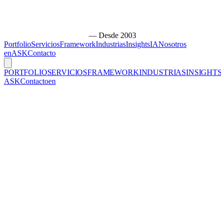
— Desde 2003
Portfolio
Servicios
Framework
Industrias
Insights
IA
Nosotros
en
ASK
Contacto
PORTFOLIO
SERVICIOS
FRAMEWORK
INDUSTRIAS
INSIGHT
ASK
Contacto
en