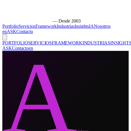
— Desde 2003
Portfolio
Servicios
Framework
Industrias
Insights
IA
Nosotros
en
ASK
Contacto
PORTFOLIO
SERVICIOS
FRAMEWORK
INDUSTRIAS
INSIGHT
A
ASK
Contacto
en