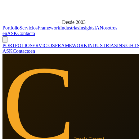
— Desde 2003
Portfolio
Servicios
Framework
Industrias
Insights
IA
Nosotros
en
ASK
Contacto
PORTFOLIO
SERVICIOS
FRAMEWORK
INDUSTRIAS
INSIGHT
C
ASK
Contacto
en