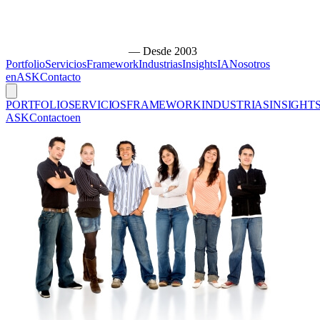
— Desde 2003
Portfolio
Servicios
Framework
Industrias
Insights
IA
Nosotros
en
ASK
Contacto
PORTFOLIO
SERVICIOS
FRAMEWORK
INDUSTRIAS
INSIGHT
ASK
Contacto
en