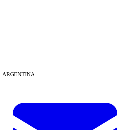
Comunicación
18 de ene de 2021
7
min
¿EL COVID LLEGÓ PARA CAMBIARNOS LA
VIDA?
La pandemia vino de repente y como todo Tsunami es evidente que
dejará escombros, esquirlas y todo tipo de marcas esparcidas
alrededor del mundo que nos cambiará la forma de pensar y de vivir.
Si esto fuera una películ
ARGENTINA