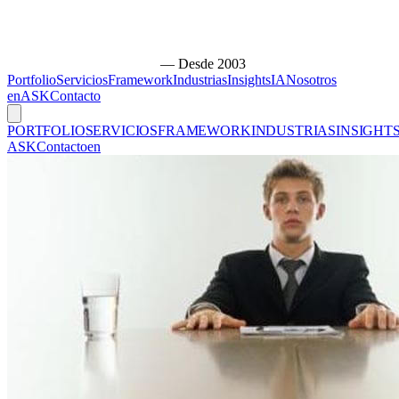
— Desde 2003
Portfolio
Servicios
Framework
Industrias
Insights
IA
Nosotros
en
ASK
Contacto
PORTFOLIO
SERVICIOS
FRAMEWORK
INDUSTRIAS
INSIGHT
ASK
Contacto
en