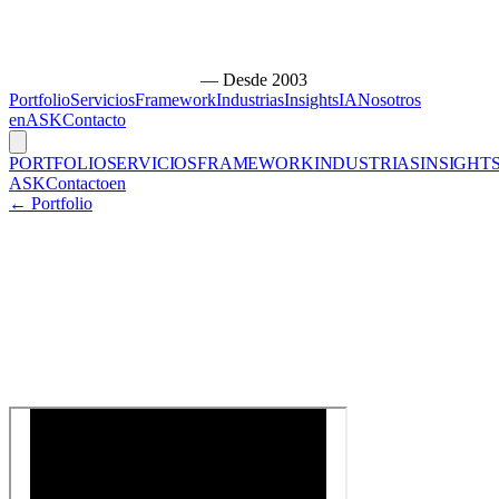
— Desde 2003
Portfolio
Servicios
Framework
Industrias
Insights
IA
Nosotros
en
ASK
Contacto
PORTFOLIO
SERVICIOS
FRAMEWORK
INDUSTRIAS
INSIGHT
ASK
Contacto
en
← Portfolio