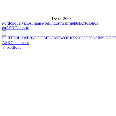
— Desde 2003
Portfolio
Servicios
Framework
Industrias
Insights
IA
Nosotros
en
ASK
Contacto
PORTFOLIO
SERVICIOS
FRAMEWORK
INDUSTRIAS
INSIGHT
ASK
Contacto
en
← Portfolio