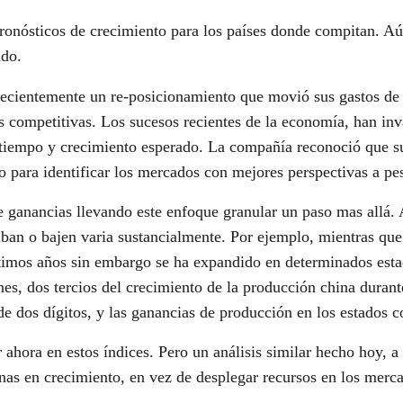
ronósticos de crecimiento para los países donde compitan. Aú
ndo.
cientemente un re-posicionamiento que movió sus gastos de m
competitivas. Los sucesos recientes de la economía, han inva
 tiempo y crecimiento esperado. La compañía reconoció que su 
do para identificar los mercados con mejores perspectivas a 
ganancias llevando este enfoque granular un paso mas allá. A
 suban o bajen varia sustancialmente. Por ejemplo, mientras qu
timos años sin embargo se ha expandido en determinados estad
nes, dos tercios del crecimiento de la producción china dura
de dos dígitos, y las ganancias de producción en los estados c
 ahora en estos índices. Pero un análisis similar hecho hoy, 
onas en crecimiento, en vez de desplegar recursos en los merca