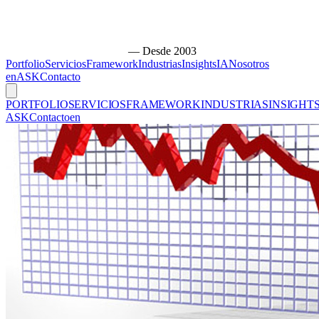
— Desde 2003
Portfolio
Servicios
Framework
Industrias
Insights
IA
Nosotros
en
ASK
Contacto
PORTFOLIO
SERVICIOS
FRAMEWORK
INDUSTRIAS
INSIGHT
ASK
Contacto
en