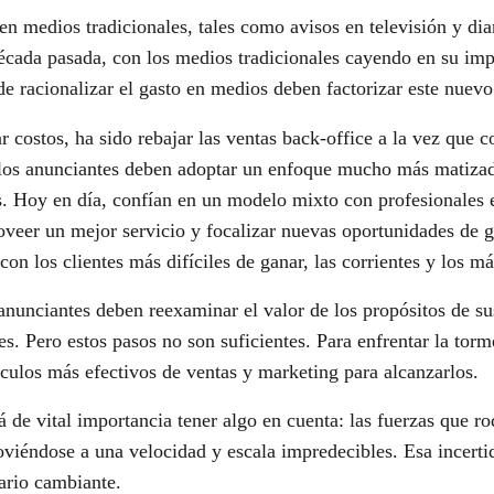
n medios tradicionales, tales como avisos en televisión y dia
cada pasada, con los medios tradicionales cayendo en su impo
 de racionalizar el gasto en medios deben factorizar este nuev
 costos, ha sido rebajar las ventas back-office a la vez que 
ue los anunciantes deben adoptar un enfoque mucho más matizad
as. Hoy en día, confían en un modelo mixto con profesionales 
roveer un mejor servicio y focalizar nuevas oportunidades de g
on los clientes más difíciles de ganar, las corrientes y los m
 anunciantes deben reexaminar el valor de los propósitos de 
s. Pero estos pasos no son suficientes. Para enfrentar la torm
hículos más efectivos de ventas y marketing para alcanzarlos.
 de vital importancia tener algo en cuenta: las fuerzas que r
viéndose a una velocidad y escala impredecibles. Esa incert
ario cambiante.